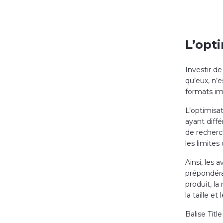
L’opt
Investir d
qu’eux, n’e
formats imp
L’optimisa
ayant diffé
de recherc
les limites
Ainsi, les 
prépondéra
produit, la
la taille e
Balise Title 