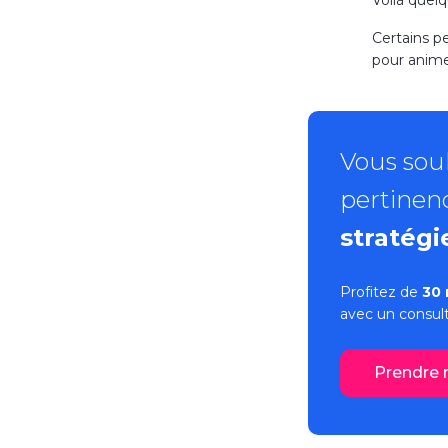
Certains p
pour anime
Vous souh
pertinen
stratégi
Profitez de
30 
avec un consult
Prendre 