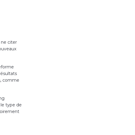
ne citer
nouveaux
teforme
résultats
es, comme
ing
 le type de
ssoirement