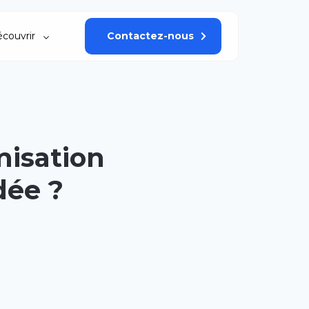
couvrir
Contactez-nous
isation
dée ?