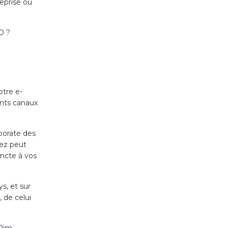
reprise ou
O ?
otre e-
ents canaux
porate des
rez peut
incte à vos
s, et sur
 de celui
Pim.