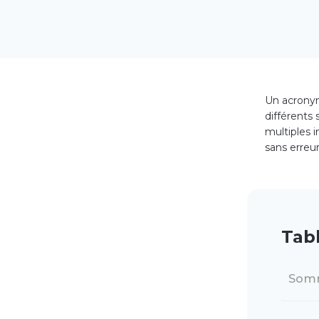
Un acronym
différents 
multiples 
sans erreu
Tab
Som