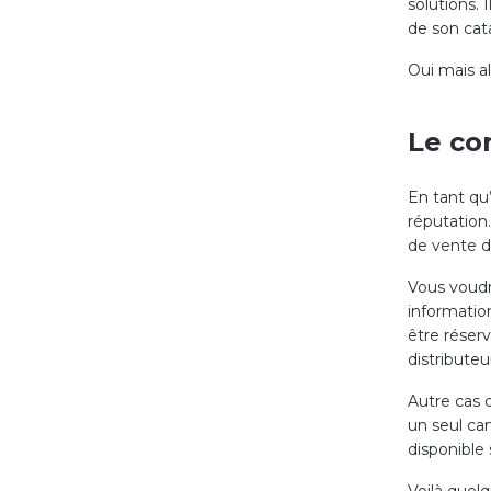
solutions. 
de son cata
Oui mais a
Le co
En tant qu
réputation.
de vente de
Vous voudr
information
être réserv
distribute
Autre cas 
un seul ca
disponible
Voilà quel