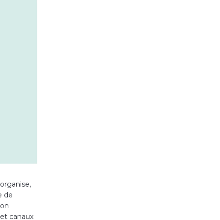
 organise,
e de
 on-
 et canaux