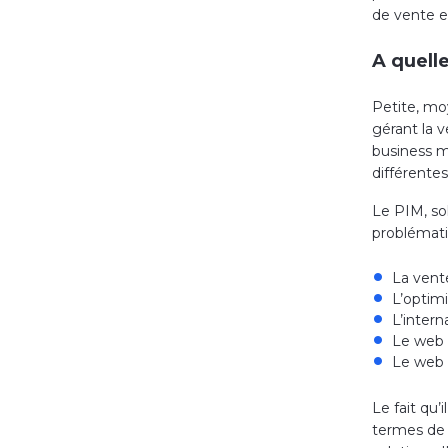
de vente et
A quelle
Petite, mo
gérant la v
business mo
différente
Le PIM, sol
problémati
La vent
L’optim
L’intern
Le web 
Le web 
Le fait qu’
termes de t