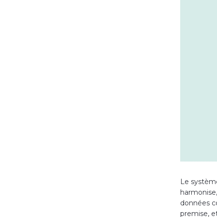
Le système 
harmonise, 
données co
premise, et