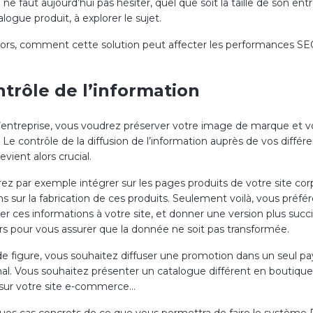
Il ne faut aujourd’hui pas hésiter, quel que soit la taille de son ent
logue produit, à explorer le sujet.
lors, comment cette solution peut affecter les performances SE
ntrôle de l’information
’entreprise, vous voudrez préserver votre image de marque et v
 Le contrôle de la diffusion de l’information auprès de vos différ
vient alors crucial.
ez par exemple intégrer sur les pages produits de votre site cor
s sur la fabrication de ces produits. Seulement voilà, vous préfé
er ces informations à votre site, et donner une version plus succ
urs pour vous assurer que la donnée ne soit pas transformée.
de figure, vous souhaitez diffuser une promotion dans un seul pay
nal. Vous souhaitez présenter un catalogue différent en boutique,
 sur votre site e-commerce…
ques cas concrets de ce que vous permettra de faire le système 