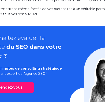
ermettrons même l’accès de vos partenaires à un véritable portai
r tous vos réseaux B2B.
aitez évaluer la
ce
du SEO dans votre
e ?
minutes de consulting stratégique
ant expert de l'
agence SEO
!
rendez-vous