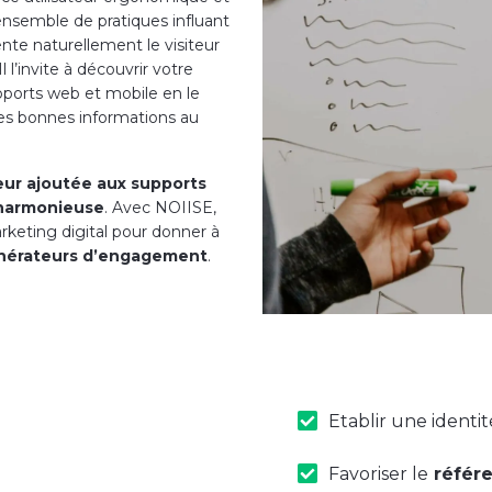
ensemble de pratiques influant
ente naturellement le visiteur
 l’invite à découvrir votre
upports web et mobile en le
 les bonnes informations au
eur ajoutée aux supports
 harmonieuse
. Avec NOIISE,
rketing digital pour donner à
énérateurs d’engagement
.
Etablir une ident
Favoriser le
référ