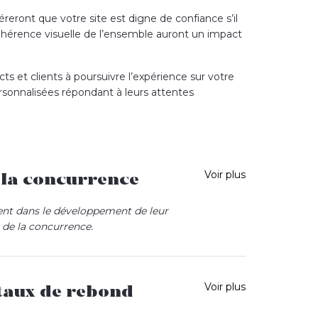
reront que votre site est digne de confiance s’il
la cohérence visuelle de l’ensemble auront un impact
cts et clients à poursuivre l’expérience sur votre
rsonnalisées répondant à leurs attentes
Voir plus
e la concurrence
sent dans le développement de leur
 de la concurrence
.
ents directs ont conscience de l’importance
leur notoriété et favorise les leads. Il est donc
nous analysons votre histoire de marque, votre
Voir plus
taux de rebond
nombreux atouts pour les insuffler dans l’identité
renons le temps de comprendre ce qui vous rend