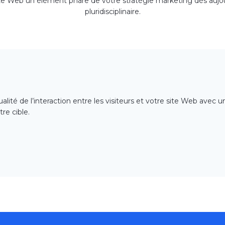
 site Web un élément phare de votre stratégie marketing dès auj
pluridisciplinaire.
alité de l’interaction entre les
visiteurs
et
votre site Web avec un
re cible
.