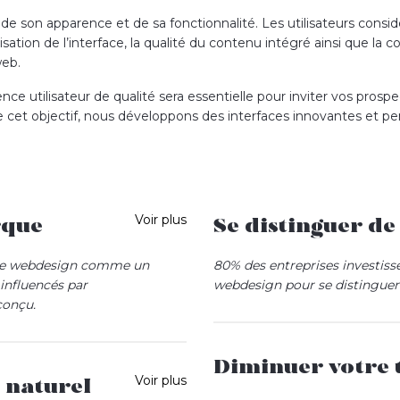
e son apparence et de sa fonctionnalité. Les utilisateurs considé
tilisation de l’interface, la qualité du contenu intégré ainsi que 
web.
ce utilisateur de qualité sera essentielle pour inviter vos prospe
 cet objectif, nous développons des interfaces innovantes et pe
Voir plus
rque
Se distinguer d
 le webdesign comme un
80
% des entreprises investis
 influencés par
webdesign
pour se distinguer
conçu.
Tout comme vous, vos concurr
d’un
webdesign
qui développe 
image de marque authentique
primordial de se distinguer : 
percutant. Les visuels et
Diminuer votre 
différence intrinsèque et vos 
hie, vidéo…) créés par nos
Voir plus
 naturel
de vos supports web. Nous p
 de votre entreprise, de vos