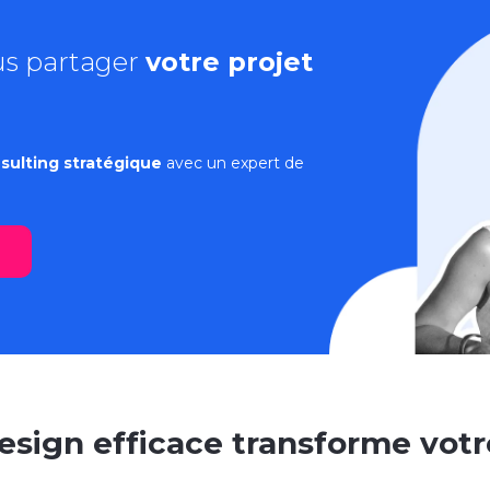
us partager
votre projet
sulting stratégique
avec un expert de
ign efficace transforme votre