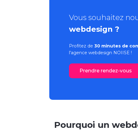
Vous souhaitez no
webdesign ?
Profitez de
30 minutes de con
l'
agence webdesign
NOIISE !
Prendre rendez-vous
Pourquoi un webdes