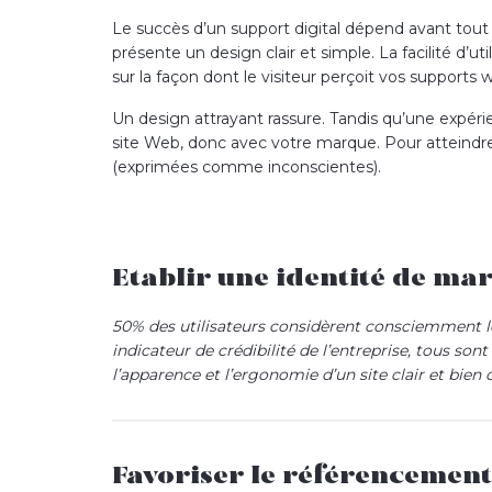
Le succès d’un support digital dépend avant tout d
présente un design clair et simple. La facilité d’u
sur la façon dont le visiteur perçoit vos supports 
Un design attrayant rassure. Tandis qu’une expérien
site Web, donc avec votre marque. Pour atteindre
(exprimées comme inconscientes).
Etablir une identité de ma
50% des utilisateurs considèrent consciemment
indicateur de crédibilité de l’entreprise, tous sont
l’apparence et l’ergonomie d’un site clair et bien 
Notre équipe
webdesign
établit avec vous une 
et distinctive à l’aide d’un
webdesign
cohérent et 
contenus de qualité (emailing, habillage, infograp
Favoriser le référencement
experts du web
mettent en place un
récit : celui