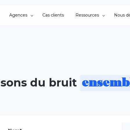
Agences
Cas clients
Ressources
Nous dé
isons du bruit
ensembl