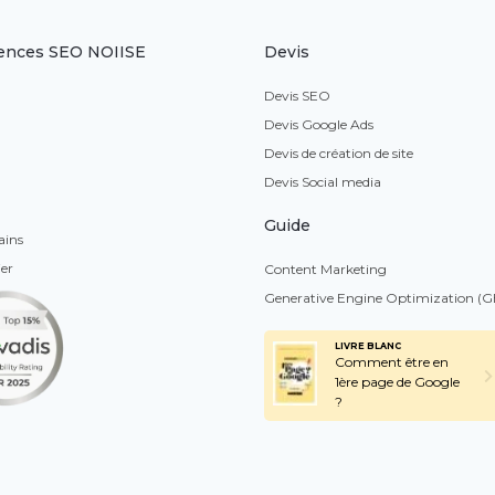
ences SEO NOIISE
Devis
Devis SEO
Devis Google Ads
Devis de création de site
Devis Social media
Guide
ains
er
Content Marketing
Generative Engine Optimization (
LIVRE BLANC
Comment être en
1ère page de Google
?