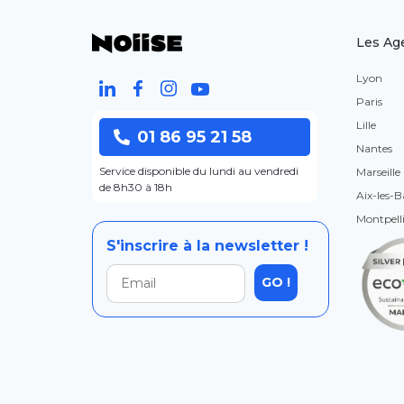
Les Ag
Lyon
Paris
Lille
01 86 95 21 58
Nantes
Service disponible du lundi au vendredi
Marseille
de 8h30 à 18h
Aix-les-B
Montpelli
S'inscrire à la newsletter !