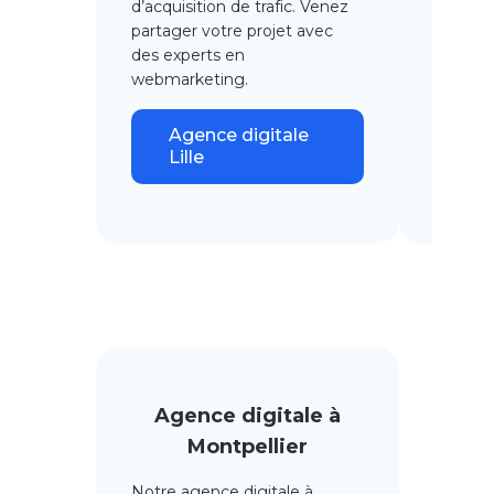
d’acquisi
tion de trafic. Venez
amélior
partager votre projet avec
positio
des experts en
dévelop
webmarketing.
ligne.
Agence digitale
Ag
Lille
Na
Agence digitale à
Montpellier
Notre agence digitale à