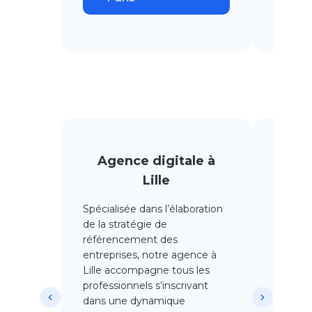
Agence digitale à
Age
Lille
Spé
cialisée dans l’élaboration
Vous so
de la stratégie de
votre r
référencement des
Faites 
entreprises
, notre agence à
nantais
Lille
accompagne tous les
main vot
professionnels
s’inscrivant
Retrouv
dans une dynamique
nos exp