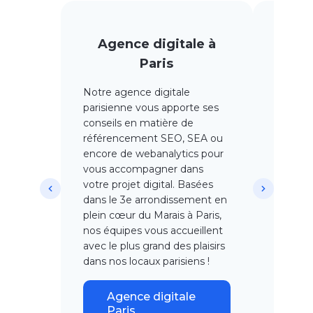
Agence digitale à
Age
Paris
Notre agence digitale
Notre a
parisienne vous apporte ses
accueill
conseils en matière de
situés 
référencement SEO, SEA ou
arrondi
encore de webanalytics pour
Spéciali
vous accompagner dans
SEA
, l
votre projet digital. Basées
Manag
dans le 3e arrondissement en
créatio
plein cœur du Marais à Paris,
sites
, n
nos équipes vous accueillent
à l’éco
avec le plus grand des plaisirs
projets
dans nos locaux parisiens !
A
di
Agence digitale
Paris