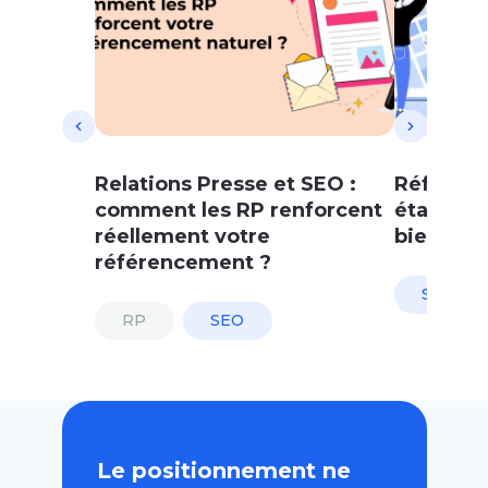
Relations Presse et SEO :
Référenc
comment les RP renforcent
étapes à 
réellement votre
bien visi
référencement ?
SEO
RP
SEO
Le positionnement ne