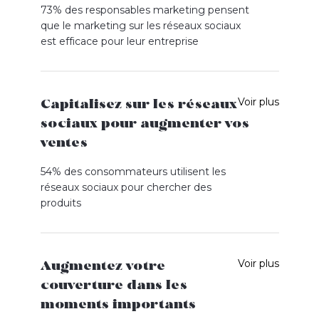
73% des responsables marketing pensent
que le marketing sur les réseaux sociaux
est efficace pour leur entreprise
Le recours à la publicité sur les réseaux sociaux
est désormais ancrée dans les stratégies
marketing des entreprises pour promouvoir leur
Voir plus
Capitalisez sur les réseaux
image ou générer des conversions en ligne.
sociaux pour augmenter vos
ventes
54% des consommateurs utilisent les
réseaux sociaux pour chercher des
produits
Il est essentiel d’avoir une présence en ligne et
sur les réseaux sociaux car de plus en plus de
clients potentiels cherchent de l’informations
Voir plus
Augmentez votre
sur les produits, ainsi que des avis et
couverture dans les
recommandations.
moments importants