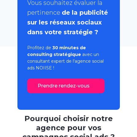
Vous souhaitez évaluer la
pertinence
de la publicité
sur les réseaux sociaux
dans votre stratégie ?
Profitez de
30 minutes de
consulting stratégique
avec un
consultant expert de l'
agence social
ads
NOIISE !
Prendre rendez-vous
Pourquoi choisir notre
agence pour vos
campagnes social ads ?