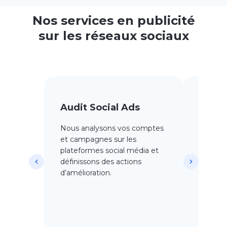
Nos services en publicité
sur les réseaux sociaux
Audit Social Ads
Strat
Medi
Nous analysons vos comptes
et campagnes sur les
Nous dé
plateformes social média et
stratégi
définissons des actions
réseaux
d’amélioration.
identif
objectif
pouvoir 
les for