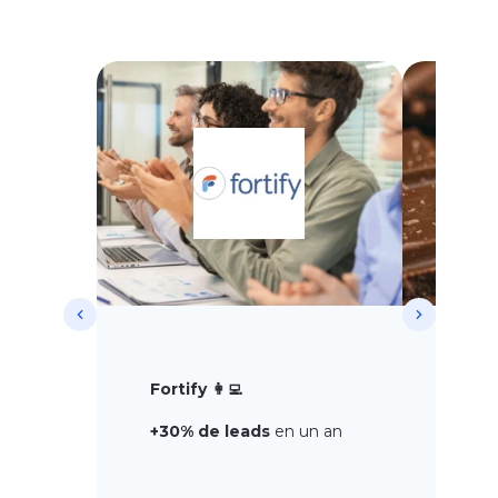
Grou
Fortify 👩‍💻
+12 
+30% de leads
en un an
4 ma