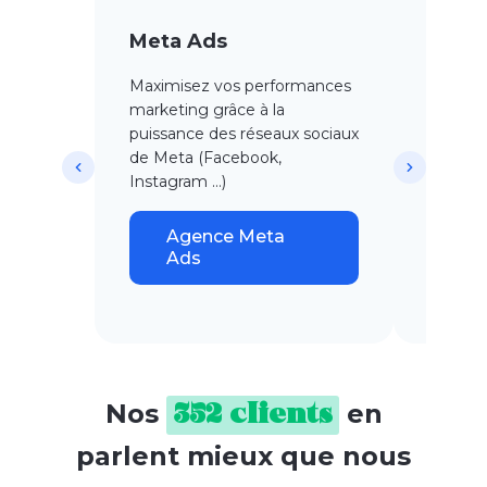
Meta Ads
Linke
Maximisez vos performances
Touchez
marketing grâce à la
dévelop
puissance des réseaux sociaux
avec d
de Meta (Facebook,
adaptée
Instagram …)
A
Li
Agence Meta
Ads
Nos
en
352 clients
parlent mieux que nous