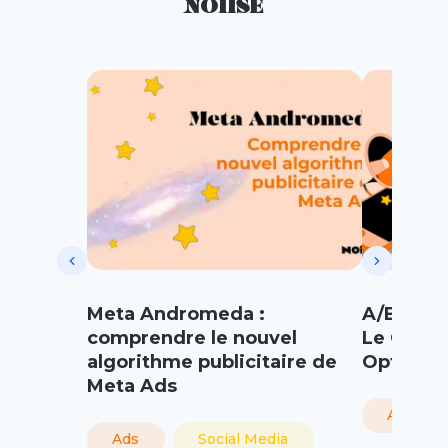
NOIISE
Meta Andromeda :
A/B Testi
comprendre le nouvel
Le Guide
algorithme publicitaire de
Optimis
Meta Ads
Ads
Ads
Social Media