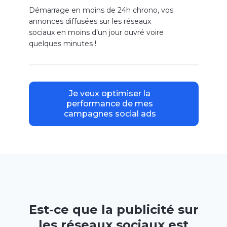
Démarrage en moins de 24h chrono, vos
annonces diffusées sur les réseaux
sociaux en moins d’un jour ouvré voire
quelques minutes !
La publicité sur les réseaux permet de se lancer
en quelques instants pour booster vos
opérations promotionnelles en ligne et valoriser
Je veux optimiser la
vos actualités importantes.
performance de mes
campagnes social ads
Est-ce que la publicité sur
les réseaux sociaux est