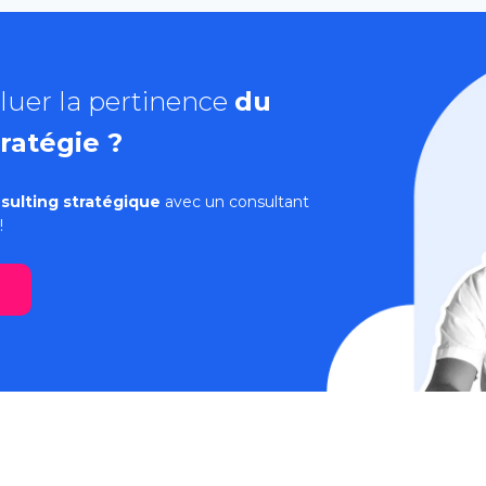
luer la pertinence
du
ratégie ?
sulting stratégique
avec un consultant
!