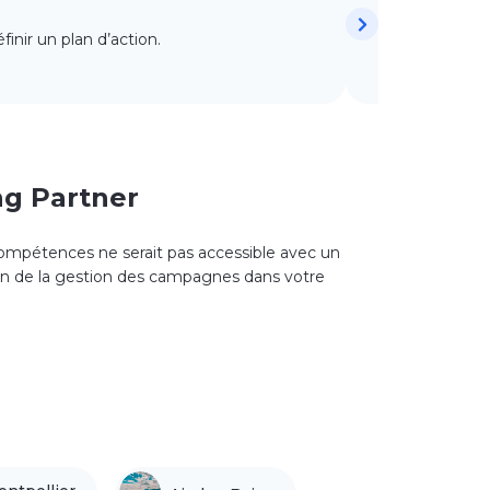
inir un plan d’action.
Nous définisso
ng Partner
 compétences ne serait pas accessible avec un