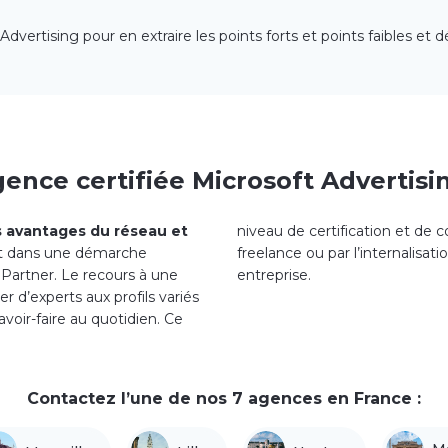
rtising pour en extraire les points forts et points faibles et déf
gence certifiée Microsoft Advertisi
es avantages du réseau et
niveau de certification et de
rit dans une démarche
 la gestion des campagnes dans votre
 Partner. Le recours à une
entreprise.
d’experts aux profils variés
voir-faire au quotidien. Ce
Contactez l’une de nos 7 agences en France :