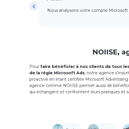
Nous analysons votre compte Microsoft Adve
NOIISE, a
Pour
faire bénéficier à nos clients de tous l
de la régie Microsoft Ads
, notre agence s’insc
freelance ou par l’internalisation de
proactive en étant certifiée Microsoft Advertising
agence comme NOIISE permet aussi de bénéficier 
qui échangent et confrontent leurs pratiques et sa