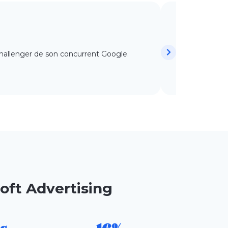
Yahoo
 challenger de son concurrent Google.
Concurrent his
soft Advertising