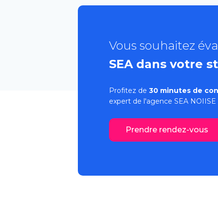
Vous souhaitez éva
SEA dans votre st
Profitez de
30 minutes de con
expert de l'
agence SEA
NOIISE 
Prendre rendez-vous