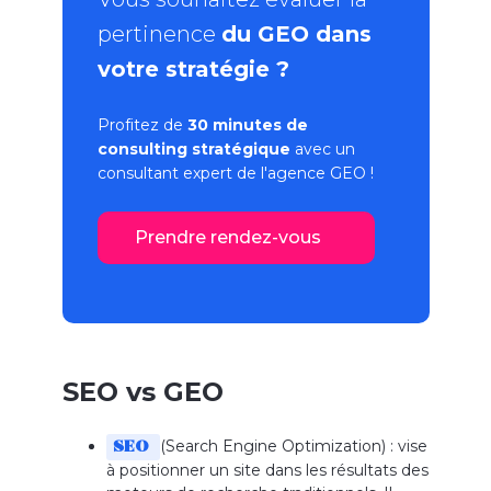
pertinence
du GEO dans
votre stratégie ?
Profitez de
30 minutes de
consulting stratégique
avec un
consultant expert de l'
agence GEO
!
Prendre rendez-vous
SEO vs GEO
(Search Engine Optimization) : vise
SEO
à positionner un site dans les résultats des