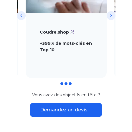
Coudre.shop
F
es
+399% de mots-clés en
+
Top 10
Vous avez des objectifs en tête ?
Demandez un devis