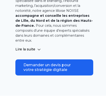
Spécialisée dans le branding, l’inbound
marketing, l’acquisition/conversion et la
notoriété, notre agence lilloise NOIISE
accompagne et conseille les entreprises
de Lille, du Nord et de la région des Hauts-
de-France.
Pour cela, nous sommes
composés d’une équipe d’experts spécialisés
dans leurs domaines et complémentaires
entre eux.
Afin de vous aider à utiliser les bons leviers et à
Lire la suite
atteindre tous vos objectifs, ces derniers vont
vous accompagner et vous orienter au cas par
cas. Que vous soyez une PME ou une grande
Demander un devis pour
entreprise de la région Hauts-de-France, nos
votre stratégie digitale
talents vous aident à optimiser votre visibilité
en ligne et à favoriser votre croissance, quel
que soit votre secteur d’activité. Parce que la
satisfaction client est la priorité de notre
agence digitale
, nous plaçons vos attentes et
besoins au cœur de toutes nos stratégies
digitales.