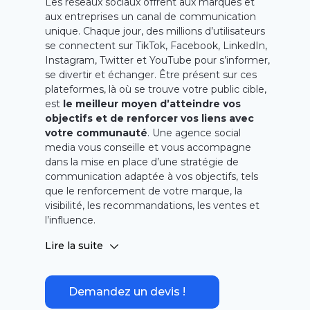
Les réseaux sociaux offrent aux marques et
aux entreprises un canal de communication
unique. Chaque jour, des millions d’utilisateurs
se connectent sur TikTok, Facebook, LinkedIn,
Instagram, Twitter et YouTube pour s’informer,
se divertir et échanger. Être présent sur ces
plateformes, là où se trouve votre public cible,
est
le meilleur moyen d’atteindre vos
objectifs et de renforcer vos liens avec
votre communauté
. Une agence social
media vous conseille et vous accompagne
dans la mise en place d’une stratégie de
communication adaptée à vos objectifs, tels
que le renforcement de votre marque, la
visibilité, les recommandations, les ventes et
l’influence.
NOIISE, une
agence social media
basée à Lille
Lire la suite
depuis 2014, dispose d’une équipe dédiée à
votre croissance sur les réseaux sociaux. Des
social media managers expérimentés en
Demandez un devis !
stratégie et en gestion des réseaux sociaux
sont à votre disposition pour
créer une