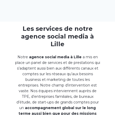
stratégie digitale
efficace pour votre
croissance
. Leur expertise technique, leur
connaissance des
réseaux sociaux
et leur
créativité seront des atouts précieux pour vous
aider à vous démarquer avec une
Les services de notre
communication qui vous représente.
agence social media à
Lille
Notre
agence social media à Lille
a mis en
place un panel de services et de prestations qui
s’adaptent aussi bien aux différents canaux et
comptes sur les réseaux qu’aux besoins
business et marketing de toutes les
entreprises. Notre champ d’intervention est
vaste. Nos équipes interviennent auprès de
TPE, d’entreprises familiales, de bureaux
d’étude, de start-ups de grands comptes pour
un
accompagnement global sur le long
terme aussi bien que pour des missions