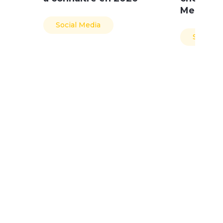
Media ?
Social Media
Social M