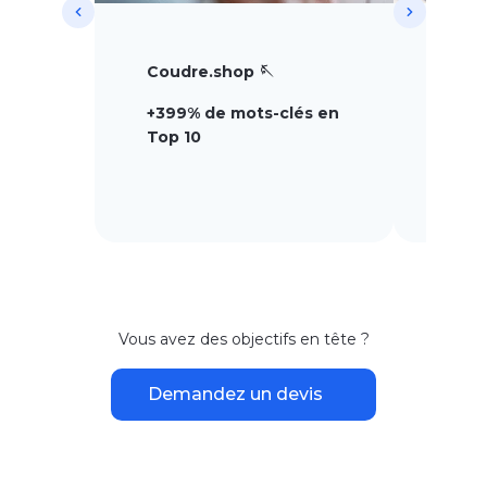
Coudre.shop 🪡
Fortif
+399% de mots-clés en
+30%
Top 10
Vous avez des objectifs en tête ?
Demandez un devis