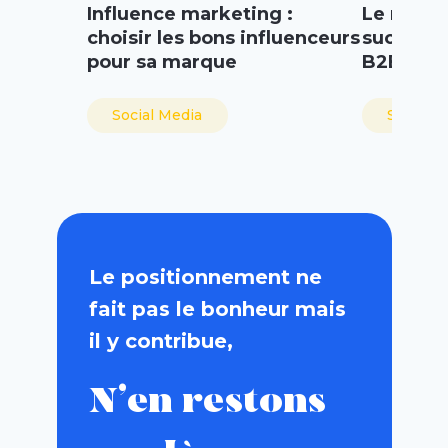
Influence marketing :
Le marke
choisir les bons influenceurs
succès p
pour sa marque
B2B
Social Media
Social M
Le positionnement ne
fait pas le bonheur mais
il y contribue,
N’en restons