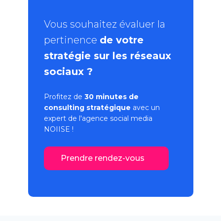
Vous souhaitez évaluer la
pertinence
de votre
stratégie sur les réseaux
sociaux ?
Profitez de
30 minutes de
consulting stratégique
avec un
expert de l'
agence social media
NOIISE !
Prendre rendez-vous