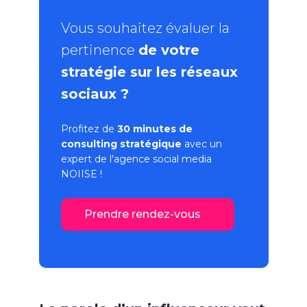
Vous souhaitez évaluer la
pertinence
de votre
stratégie sur les réseaux
sociaux ?
Profitez de
30 minutes de
consulting stratégique
avec un
expert de l'
agence social media
NOIISE !
Prendre rendez-vous