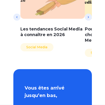
Les tendances Social Media
Pourquo
à connaître en 2026
choisir 
Media ?
Social Media
Social M
Vous êtes arrivé
jusqu’en bas,