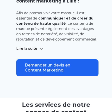
content marketing à Lille !
Afin de promouvoir votre marque, il est
essentiel de
communiquer et de créer du
contenu de haute qualité
. Le contenu de
marque présente également des avantages
en termes de notoriété, de visibilité, de
réputation et de développement commercial.
La production et la diffusion de contenu au
Lire la suite
bon moment et auprès du bon public
nourrissent chaque stratégie digitale et
chaque projet de référencement de notre
Demander un devis en
agence digitale basée à Lille. En tant
Content Marketing
qu’
agence de création de contenus marketing
à Lille,
NOIISE réunit des talents inspirés et
créatifs
tels que des graphistes, des
webdesigners, des vidéastes, des copywriters
et des rédacteurs web pour sublimer votre
marque grâce au
marketing de contenu
.
Les services de notre