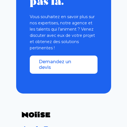
pas là.
Vous souhaitez en savoir plus sur
nos expertises, notre agence et
les talents qui l’animent ? Venez
discuter avec eux de votre projet
et obtenez des solutions
pertinentes !
Demandez un
devis