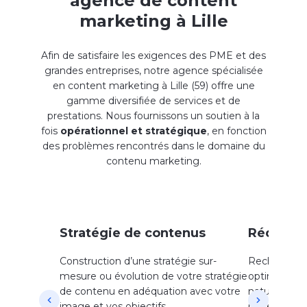
agence de content
marketing à Lille
Afin de satisfaire les exigences des PME et des
grandes entreprises, notre agence spécialisée
en content marketing à Lille (59) offre une
gamme diversifiée de services et de
prestations. Nous fournissons un soutien à la
fois
opérationnel et stratégique
, en fonction
des problèmes rencontrés dans le domaine du
contenu marketing.
Stratégie de contenus
Rédacti
Construction d’une stratégie sur-
Recherches 
mesure ou évolution de votre stratégie
optimisés p
de contenu en adéquation avec votre
naturel (arti
image et vos objectifs.
page d’accue