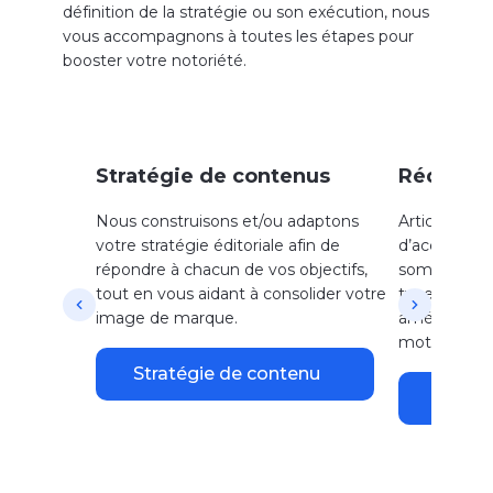
définition de la stratégie ou son exécution, nous
vous accompagnons à toutes les étapes pour
booster votre notoriété.
Stratégie de contenus
Rédacti
Nous construisons et/ou adaptons
Articles de 
votre stratégie éditoriale afin de
d’accueil, p
répondre à chacun de vos objectifs,
sommes en 
tout en vous aidant à consolider votre
types de co
image de marque.
améliorer vo
moteurs.
Stratégie de contenu
Agenc