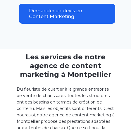
équipe
pluridisciplinaire
avec
des
talents
tout
Demander un devis en
aussi
variés
qu’indispensables
à notre
agence
Content Marketing
de marketing de contenu
. Nos
graphistes
,
webdesigners
,
vidéastes
,
concepteurs-
rédacteurs
et
rédacteurs
web
vous
accompagnent
dans
la
conception
et le
développement
de votre
content marketing
votre
identité
de marque
Les services de notre
agence de content
marketing à Montpellier
Du fleuriste de quartier à la grande entreprise
de vente de chaussures, toutes les structures
ont des besoins en termes de création de
contenu. Mais les objectifs sont différents. C’est
pourquoi, notre agence de content marketing à
Montpellier propose des prestations adaptées
aux attentes de chacun. Que ce soit pour la