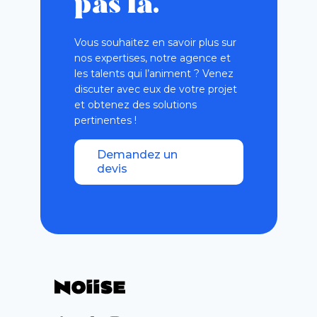
pas là.
Vous souhaitez en savoir plus sur
nos expertises, notre agence et
les talents qui l’animent ? Venez
discuter avec eux de votre projet
et obtenez des solutions
pertinentes !
Demandez un
devis