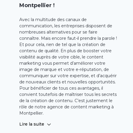
Montpellier !
Avec la multitude des canaux de
communication, les entreprises disposent de
nombreuses alternatives pour se faire
connaître. Mais encore faut-il prendre la parole !
Et pour cela, rien de tel que la création de
contenu de qualité. En plus de booster votre
visibilité auprès de votre cible, le content
marketing vous permet d’améliorer votre
image de marque et votre e-réputation, de
communiquer sur votre expertise, et d’acquérir
de nouveaux clients et nouvelles opportunités.
Pour bénéficier de tous ces avantages, il
convient toutefois de maîtriser tous les secrets
de la création de contenu. C’est justement le
rôle de notre agence de content marketing à
Montpellier.
Nous
nous
assurons
de
diffuser
le bon
Lire la suite
message
à la
bonne
personne
au
bon
moment
. À
cette
fin,
nous
disposons
d’une