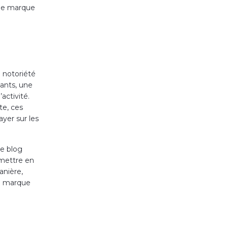
e de marque
a notoriété
ants, une
activité.
te, ces
ayer sur les
le blog
 mettre en
anière,
la marque