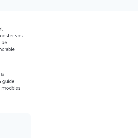
nt
booster vos
e de
émorable
la
n guide
es modèles