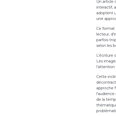
Un article 
interactif,
adoptent un
une approch
Ce format 
lecteur, d’
parfois tro
selon les b
L’écriture 
Les images
l’attention
Cette incli
décontract
approche fa
l’audience 
de la temp
thématique
problémati