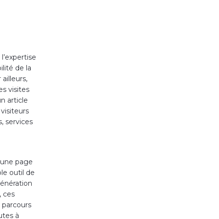
l’expertise
lité de la
ailleurs,
s visites
n article
visiteurs
s, services
c une page
le outil de
génération
, ces
r parcours
utes à