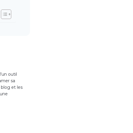
’un outil
tamer sa
 blog et les
 une