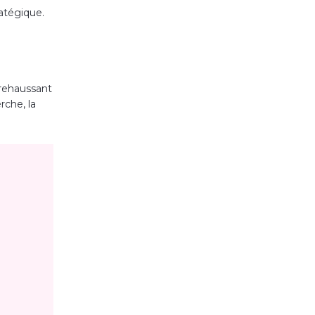
ratégique.
 rehaussant
rche, la