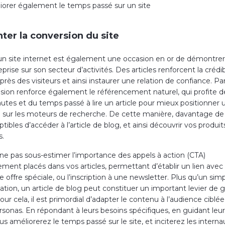
iorer également le temps passé sur un site
er la conversion du site
un site internet est également une occasion en or de démontrer 
prise sur son secteur d’activités. Des articles renforcent la crédibi
ès des visiteurs et ainsi instaurer une relation de confiance. Par 
sion renforce également le référencement naturel, qui profite de
utes et du temps passé à lire un article pour mieux positionner u
 sur les moteurs de recherche. De cette manière, davantage de 
tibles d’accéder à l’article de blog, et ainsi découvrir vos produit
s.
e ne pas sous-estimer l’importance des appels à action (CTA)
ement placés dans vos articles, permettant d’établir un lien ave
e offre spéciale, ou l’inscription à une newsletter. Plus qu’un simp
ion, un article de blog peut constituer un important levier de 
our cela, il est primordial d’adapter le contenu à l’audience ciblée
sonas. En répondant à leurs besoins spécifiques, en guidant leu
us améliorerez le temps passé sur le site, et inciterez les interna