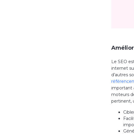
Amélior
Le SEO est
internet s
d’autres s
référence
important 
moteurs de
pertinent,
Cible
Facil
impo
Génér