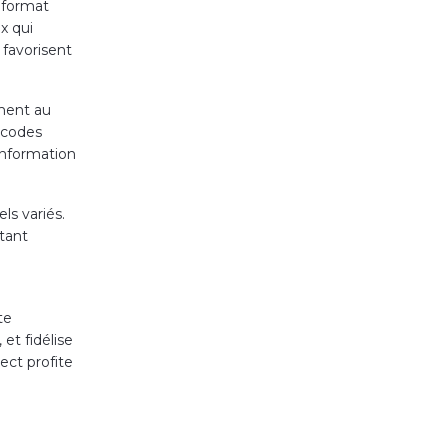
n format
x qui
 favorisent
ement au
s codes
’information
els variés.
tant
te
et fidélise
ect profite