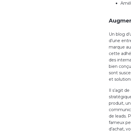
Amél
Augment
Un blog d’
d’une entre
marque aupr
cette adhé
des interna
bien conçu
sont suscep
et solution
Il s’agit d
stratégiqu
produit, un
communicat
de leads. P
fameux per
d’achat, vo