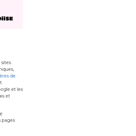
 sites
niques,
tères de
t
ogle et les
is et
ié
es pages