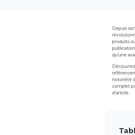
Depuis son
révolution
produits o
publication
qu’une ava
Découvrez l
référencem
notoriété 
complet po
d’article.
Tab