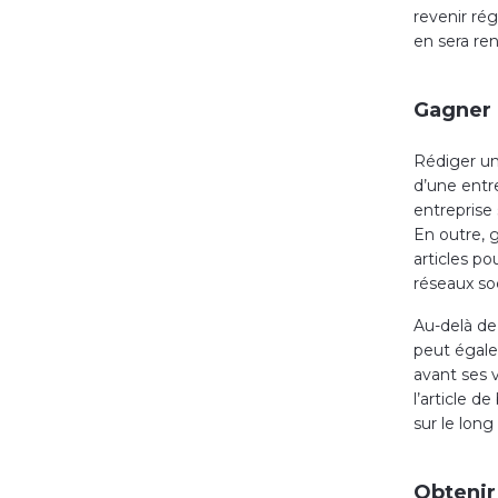
revenir rég
en sera re
Gagner 
Rédiger un
d’une entr
entreprise
En outre, 
articles po
réseaux so
Au-delà de 
peut égalem
avant ses v
l’article d
sur le long
Obtenir