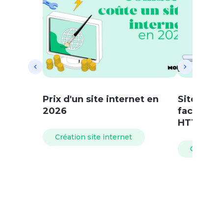
Prix d'un site internet en
Site non 
2026
facileme
HTTPS !
Création site internet
Création