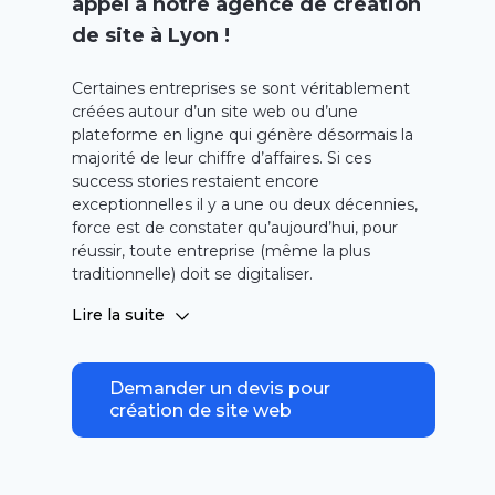
appel à notre agence de création
de site à Lyon !
Certaines entreprises se sont véritablement
créées autour d’un site web ou d’une
plateforme en ligne qui génère désormais la
majorité de leur chiffre d’affaires. Si ces
success
stories restaient encore
exceptionnelles il y a une ou deux décennies,
force est de constater qu’aujourd’hui, pour
réussir, toute entreprise (même la plus
traditionnelle) doit se digitaliser.
Créer un site web, c’est accéder à un marché
Lire la suite
potentiel de 70 millions d’internautes en
France. Grâce au référencement naturel, vos
pages apparaissent aux yeux de ceux qui
Demander un devis pour
posent des questions à Google liées à votre
création de site web
secteur d’activité. Vos nouveaux clients vous
découvrent et commandent en ligne ou
passent en boutique pour en savoir plus sur
votre marque et sur vos produits.