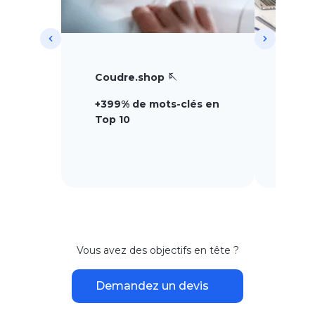
Coudre.shop 🪡
Fortif
+399% de mots-clés en
+30%
Top 10
Vous avez des objectifs en tête ?
Demandez un devis