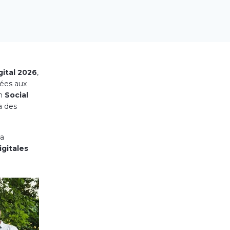
gital 2026
,
ées aux
en
Social
à des
la
igitales