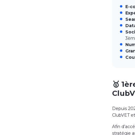
E-c
Expé
Sea
Dat
Soc
3
èm
Num
Gran
Cou
🥇 1è
ClubV
Depuis 20
ClubVET et 
Afin d’accé
stratégie a