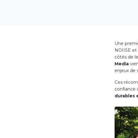
Une premièr
NOIISE et
côtés de le
Media
vien
enjeux de v
Ces récomp
confiance 
durables 