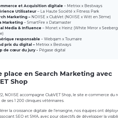
ommerce et Acquisition digitale
– Metrixx x Bestways
rience Utilisateur
– La Haute Société x Fitness Park
rch Marketing –
NOIISE x ClubVet (NOIISE x Witt en 3
ème
)
a Marketing
– SmartFire x Datamaster
ial Media & Influence
– Monet x Heinz (White Mirror x Seeberg
e
)
érique responsable
– Webqam x Tournaire
d prix du digital –
Metrixx x Bestways
p de cœur du jury -
Pégase digital
re place en Search Marketing avec
ET Shop
22, NOIISE accompagne ClubVET Shop, le site e-commerce du 
de ses 1 200 cliniques vétérinaires.
lérer la croissance digitale de l’enseigne, nos équipes ont déplo
ssociant SEO et SMA, avec pour objectifs de développer la visibil