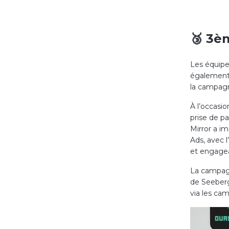
🥉 3è
Les équipe
également 
la campagn
À l’occasio
prise de pa
Mirror a im
Ads, avec 
et engage
La campagn
de Seeberg
via les ca