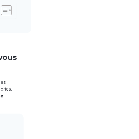
-vous
les
ories,
re