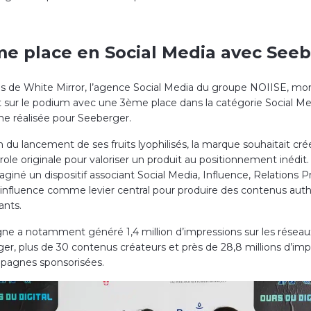
me place en Social Media avec See
s de White Mirror, l’agence Social Media du groupe NOIISE, mo
sur le podium avec une 3ème place dans la catégorie Social Me
e réalisée pour Seeberger.
n du lancement de ses fruits lyophilisés, la marque souhaitait cr
role originale pour valoriser un produit au positionnement inédit
aginé un dispositif associant Social Media, Influence, Relations P
l’influence comme levier central pour produire des contenus aut
ants.
e a notamment généré 1,4 million d’impressions sur les réseau
er, plus de 30 contenus créateurs et près de 28,8 millions d’imp
mpagnes sponsorisées.