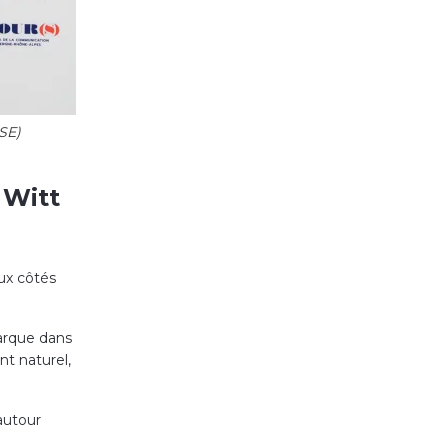
SE)
 Witt
ux côtés
arque dans
t naturel,
autour