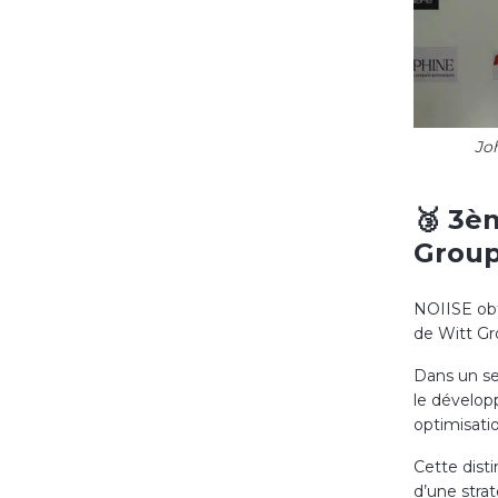
Jo
🥉 3è
Group
NOIISE ob
de Witt Gr
Dans un se
le dévelop
optimisati
Cette dist
d’une strat