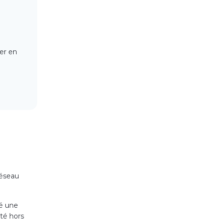
er en
réseau
yé une
ité hors