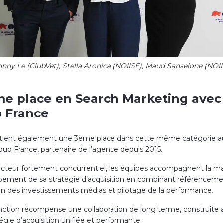
hnny Le (ClubVet), Stella Aronica (NOIISE), Maud Sanselone (NOII
me place en Search Marketing avec
 France
tient également une 3ème place dans cette même catégorie a
oup France, partenaire de l’agence depuis 2015.
cteur fortement concurrentiel, les équipes accompagnent la m
pement de sa stratégie d’acquisition en combinant référencemen
on des investissements médias et pilotage de la performance.
inction récompense une collaboration de long terme, construite 
égie d’acquisition unifiée et performante.