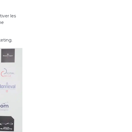
iver les
ne
eting.