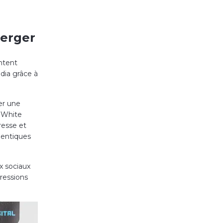
berger
ntent
dia grâce à
éer une
. White
resse et
hentiques
x sociaux
ressions