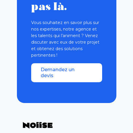
pas là.
Vous souhaitez en savoir plus sur
nos expertises, notre agence et
les talents qui l’animent ? Venez
discuter avec eux de votre projet
et obtenez des solutions
pertinentes !
Demandez un
devis