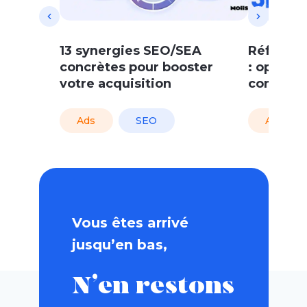
13 synergies SEO/SEA
Référen
concrètes pour booster
: opposé
votre acquisition
complém
Ads
SEO
Ads
Vous êtes arrivé
jusqu’en bas,
N’en restons