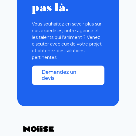
pas là.
Vous souhaitez en savoir plus sur
nos expertises, notre agence et
les talents qui l’animent ? Venez
discuter avec eux de votre projet
et obtenez des solutions
pertinentes !
Demandez un
devis