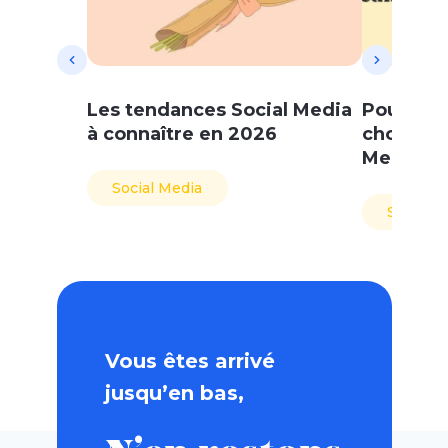
Les tendances Social Media
Pourquo
à connaître en 2026
choisir 
Media ?
Social Media
Social M
Vous êtes arrivé
jusqu’en bas,