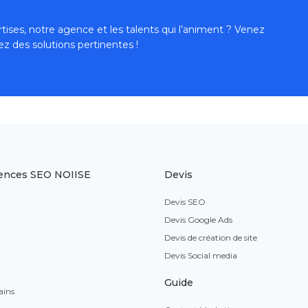
tises, notre agence et les talents qui l’animent ? Venez
ez des solutions pertinentes !
ences SEO NOIISE
Devis
Devis SEO
Devis Google Ads
Devis de création de site
Devis Social media
Guide
ains