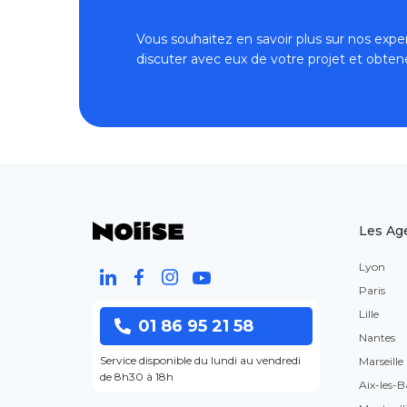
Vous souhaitez en savoir plus sur nos exper
discuter avec eux de votre projet et obten
Les Ag
Lyon
Paris
Lille
01 86 95 21 58
Nantes
Service disponible du lundi au vendredi
Marseille
de 8h30 à 18h
Aix-les-B