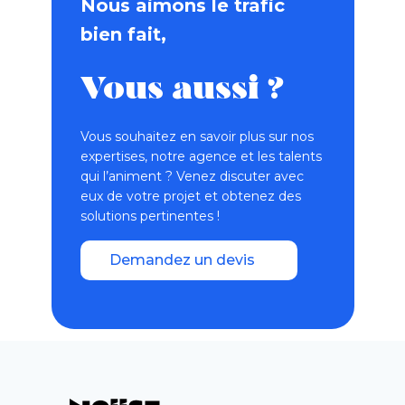
Nous aimons le trafic
bien fait,
Vous aussi ?
Vous souhaitez en savoir plus sur nos
expertises, notre agence et les talents
qui l’animent ? Venez discuter avec
eux de votre projet et obtenez des
solutions pertinentes !
Demandez un devis