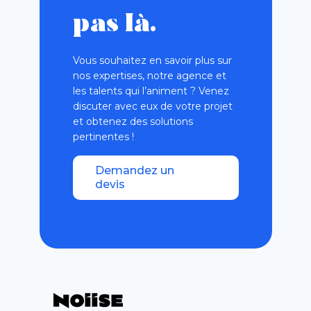
pas là.
Vous souhaitez en savoir plus sur
nos expertises, notre agence et
les talents qui l’animent ? Venez
discuter avec eux de votre projet
et obtenez des solutions
pertinentes !
Demandez un
devis