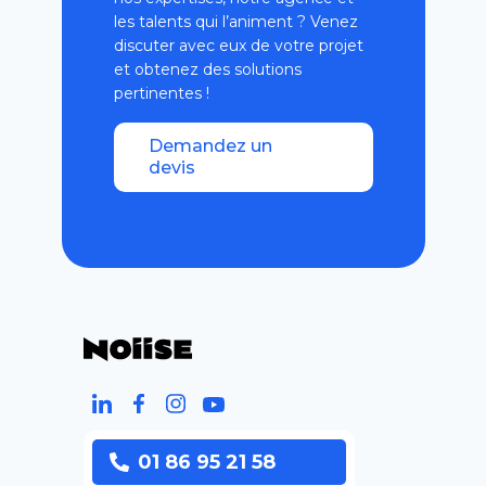
les talents qui l’animent ? Venez
discuter avec eux de votre projet
et obtenez des solutions
pertinentes !
Demandez un
devis
01 86 95 21 58