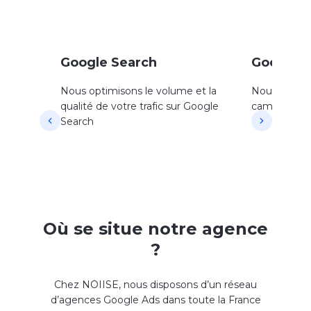
Google Search
Google 
Nous optimisons le volume et la
Nous optimi
qualité de votre trafic sur Google
campagnes s
Search
de vente en
Où se situe notre agence
?
Chez
NOIISE
, nous disposons d’un réseau
d’agences Google Ads dans toute la France