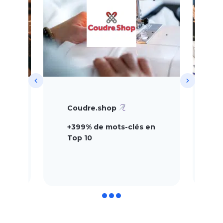
Coudre.shop
F
es
+399% de mots-clés en
+
Top 10