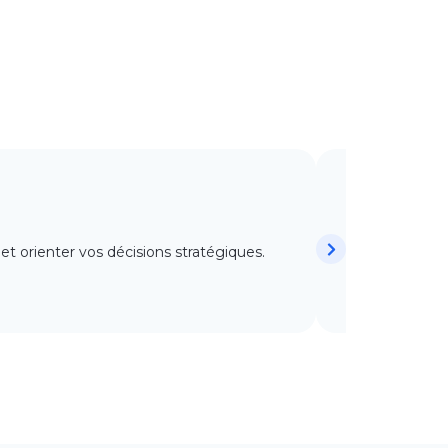
Tag Mana
 et orienter vos décisions stratégiques.
Nous mettons e
exploiter dans