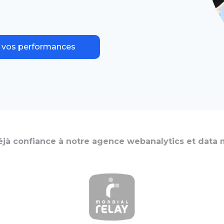
webanalytics NOIISE remet la “data quality”
ts certifiés vous accompagneront au mieux
anagement System à la DataViz. Collecter,
r vos performances
ments précieux et des possibilités
déjà confiance à notre agence webanalytics et data