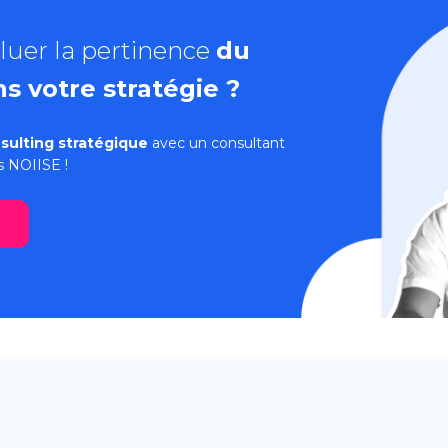
luer la pertinence
du
s votre stratégie ?
sulting stratégique
avec un consultant
s
NOIISE !