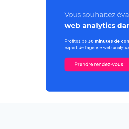
Vous souhaitez éva
web analytics dan
Profitez de
30 minutes de con
expert de l'
agence web analytic
Prendre rendez-vous