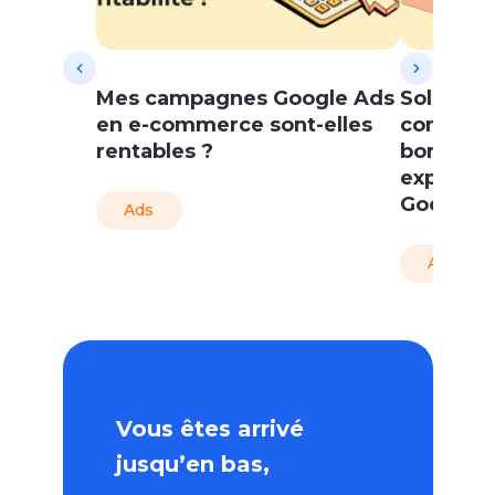
Mes campagnes Google Ads
Soldes d
en e-commerce sont-elles
commerce
rentables ?
bonnes p
exploser
Google 
Ads
Ads
Vous êtes arrivé
jusqu’en bas,