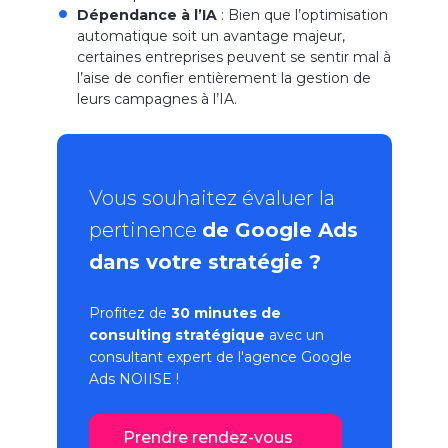
Dépendance à l’IA
: Bien que l’optimisation
automatique soit un avantage majeur,
certaines entreprises peuvent se sentir mal à
l’aise de confier entièrement la gestion de
leurs campagnes à l’IA.
Vous souhaitez évaluer la
pertinence
de Google Ads
dans votre stratégie ?
Profitez de
30 minutes de
consulting stratégique
avec un
consultant expert de l'
agence Google
Ads
NOIISE !
Prendre rendez-vous