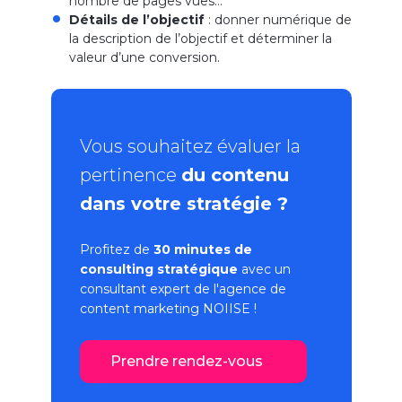
nombre de pages vues…
Détails de l’objectif
: donner numérique de
la description de l’objectif et déterminer la
valeur d’une conversion.
Vous souhaitez évaluer la
pertinence
du contenu
dans votre stratégie ?
Profitez de
30 minutes de
consulting stratégique
avec un
consultant expert de l'
agence de
content marketing
NOIISE !
Prendre rendez-vous