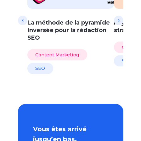
La méthode de la pyramide
Paywall 
inversée pour la rédaction
stratégi
SEO
Content
Content Marketing
SEO
SEO
Vous êtes arrivé
jusqu’en bas,