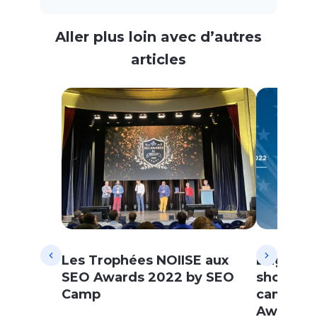
Aller plus loin avec d’autres
articles
Les Trophées NOIISE aux
L’agence
SEO Awards 2022 by SEO
shortlist
Camp
campagn
Awards 