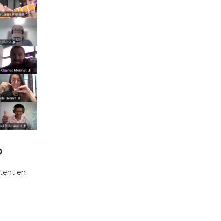
O
ttent en