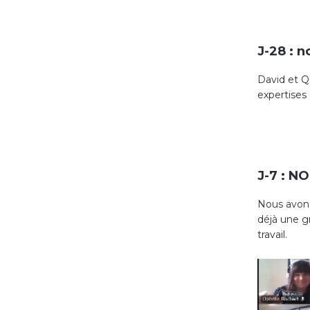
J-28 : 
David et Q
expertises
J-7 : NO
Nous avons 
déjà une g
travail.