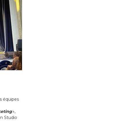
os équipes
eting
»,
in Studio
…