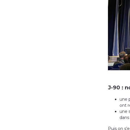
J-90 : 
une p
ont 
une s
dans 
Puis on s’