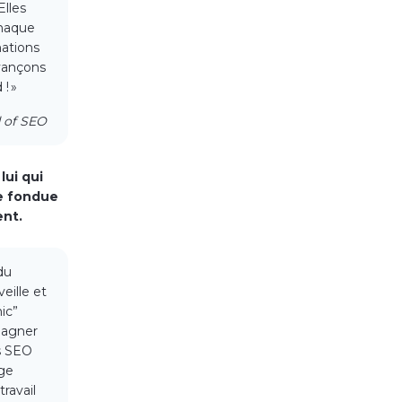
Elles
chaque
ations
avançons
! »
d of SEO
lui qui
de fondue
ent.
du
eille et
ic”
pagner
ts SEO
age
ravail