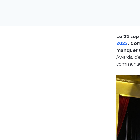
Le 22 sep
2022
. Co
manquer u
Awards, c’
communaut