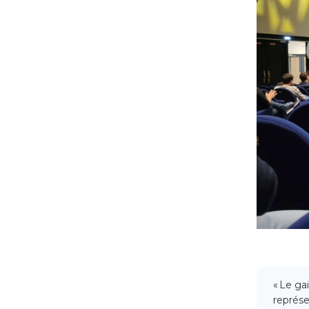
« Le ga
représe