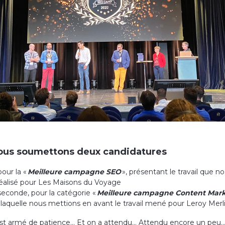
nous soumettons deux candidatures
our la «
Meilleure campagne SEO
», présentant le travail que n
réalisé pour Les Maisons du Voyage
econde, pour la catégorie «
Meilleure campagne Content Mark
laquelle nous mettions en avant le travail mené pour Leroy Merl
est armé de patience… Et on a attendu… Attendu encore un peu