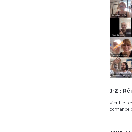
J-2 : R
Vient le t
confiance p