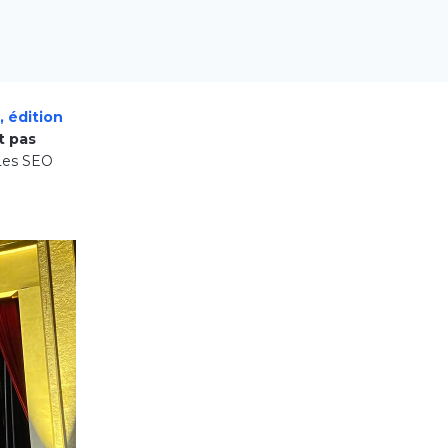
 édition
t pas
Les SEO