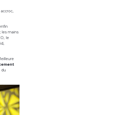
accroc,
nfin
t les mains
O, le
id,
Meilleure
acement
e du