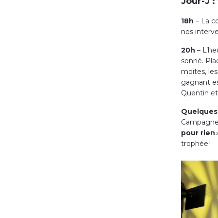
Jour-J :
18h
– La c
nos interve
20h
– L’he
sonné. Pla
moites, le
gagnant es
Quentin et
Quelques 
Campagne 
pour rien
trophée !