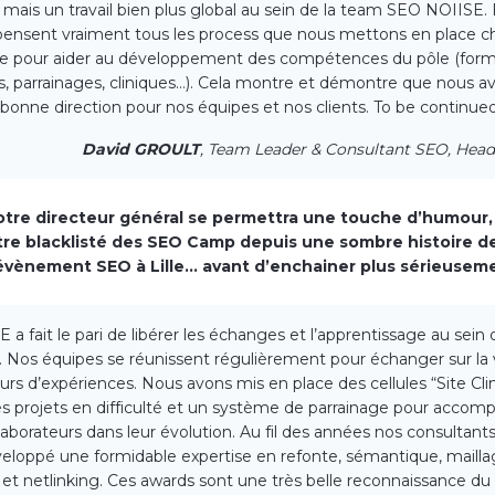
, mais un travail bien plus global au sein de la team SEO NOIISE. 
ensent vraiment tous les process que nous mettons en place 
e pour aider au développement des compétences du pôle (form
s, parrainages, cliniques…). Cela montre et démontre que nous 
 bonne direction pour nos équipes et nos clients. To be continued 
David GROULT
, Team Leader & Consultant SEO, Hea
otre directeur général se permettra une touche d’humour, 
tre blacklisté des SEO Camp depuis une sombre histoire 
 évènement SEO à Lille… avant d’enchainer plus sérieusem
E a fait le pari de libérer les échanges et l’apprentissage au sein 
 Nos équipes se réunissent régulièrement pour échanger sur la v
ours d’expériences. Nous avons mis en place des cellules “Site Clin
s projets en difficulté et un système de parrainage pour accom
laborateurs dans leur évolution. Au fil des années nos consultan
eloppé une formidable expertise en refonte, sémantique, maill
 et netlinking. Ces awards sont une très belle reconnaissance du t