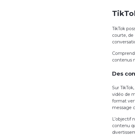
TikTo
TikTok pos
courte, de
conversat
Comprendre
contenus n
Des con
Sur TikTok,
vidéo de m
format ver
message cl
L’objectif
contenu qui
divertisse