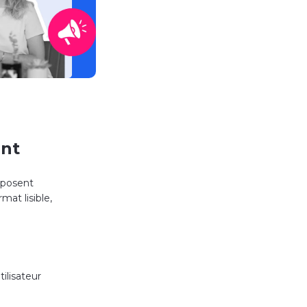
ant
eposent
at lisible,
tilisateur