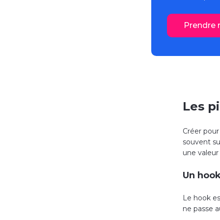
Prendre 
Les p
Créer pou
souvent su
une valeur
Un hook
Le hook est
ne passe a