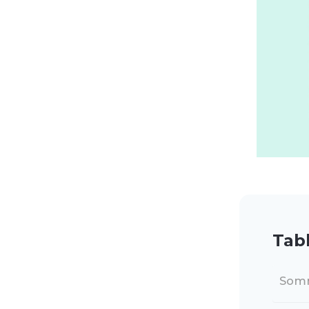
Tab
Som