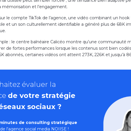
al utilisée peut sembler forcée ; une tendance bien adaptée p
la mémorisation et l’engagement.
sur le compte TikTok de l’agence, une vidéo combinant un hook f
ile et un son culturellement identifiable a généré plus de 68K i
ue.
ple : le centre balnéaire Calicéo montre qu’une communauté 
er de fortes performances lorsque les contenus sont bien codés
,5K abonnés, certaines vidéos ont atteint 273K, 226K et jusqu’à 8
aitez évaluer la
ce
de votre stratégie
réseaux sociaux ?
minutes de consulting stratégique
de l'
agence social media
NOIISE !