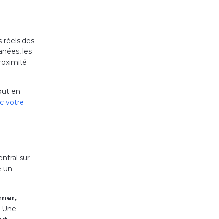
 réels des
anées, les
roximité
tout en
c votre
ntral sur
e un
rner,
. Une