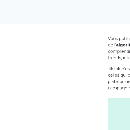
Vous publi
de l’
algor
comprendre 
trends, in
TikTok n’e
celles qui 
plateforme
campagne p