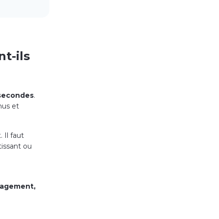
t-ils
 secondes
.
nus et
 Il faut
issant ou
ngagement,