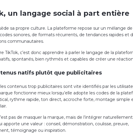
k, un langage social à part entière
sède sa propre culture. La plateforme repose sur un mélange de
 codes sonores, de formats récurrents, de tendances rapides et 
ions communautaires.
 TikTok, c’est donc apprendre à parler le langage de la platefor
atifs, spontanés, bien rythmés et capables de créer une réaction
tenus natifs plutôt que publicitaires
 les contenus trop publicitaires sont vite identifiés par les utilisat
arque fonctionne mieux lorsqu’elle adopte les codes de la plate
tical, rythme rapide, ton direct, accroche forte, montage simple 
air.
 n’est pas de masquer la marque, mais de l’intégrer naturellemen
 apporte une valeur : conseil, démonstration, coulisse, preuve,
ment, témoignage ou inspiration.