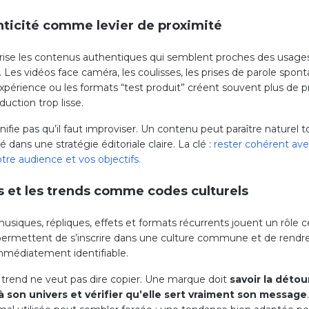
nticité comme levier de proximité
orise les contenus authentiques qui semblent proches des usages
s. Les vidéos face caméra, les coulisses, les prises de parole spont
expérience ou les formats “test produit” créent souvent plus de p
uction trop lisse.
nifie pas qu’il faut improviser. Un contenu peut paraître naturel 
 dans une stratégie éditoriale claire. La clé :
rester cohérent ave
tre audience et vos objectifs.
s et les trends comme codes culturels
usiques, répliques, effets et formats récurrents jouent un rôle ce
s permettent de s’inscrire dans une culture commune et de rendr
médiatement identifiable.
 trend ne veut pas dire copier. Une marque doit
savoir la détou
à son univers et vérifier qu’elle sert vraiment son message