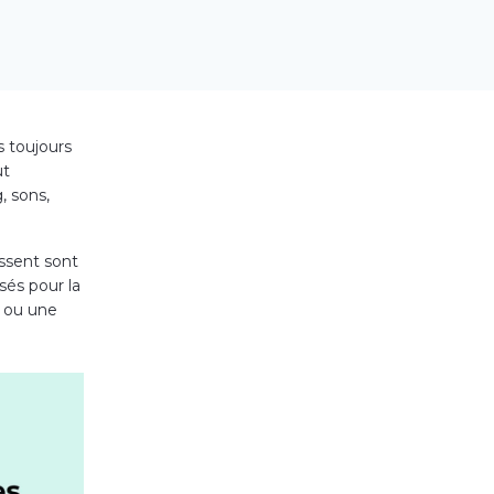
s toujours
ut
, sons,
issent sont
sés pour la
e ou une