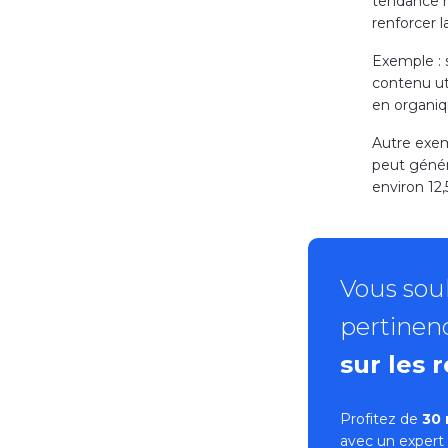
tendance m
renforcer 
Exemple : 
contenu ut
en organiq
Autre exem
peut génér
environ 12
Vous souh
pertinen
sur les 
Profitez de
30 
avec un expert 