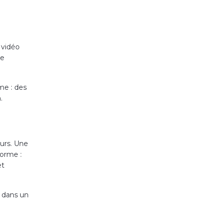
 vidéo
de
me : des
.
eurs. Une
forme :
et
t dans un