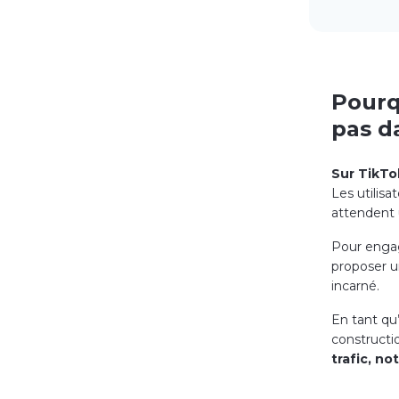
Pourq
pas d
Sur TikTo
Les utilis
attendent 
Pour engage
proposer u
incarné.
En tant qu
constructio
trafic, no