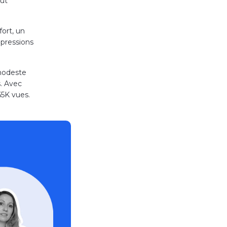
eut
ort, un
mpressions
modeste
. Avec
65K vues.