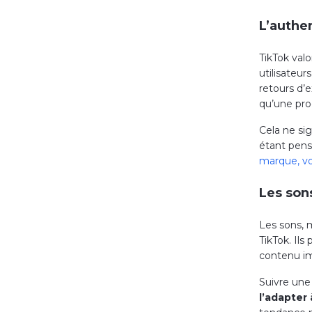
L’authe
TikTok val
utilisateur
retours d’
qu’une prod
Cela ne sig
étant pensé
marque, vo
Les son
Les sons, m
TikTok. Il
contenu im
Suivre une
l’adapter 