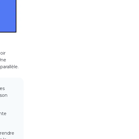
oir
Une
arallèle.
ces
 son
nte
prendre