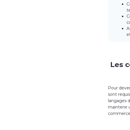
C
t
C
c
A
e
Les c
Pour deven
sont requi
langages d
maintenir 
commerce,