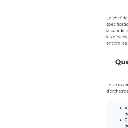
Le chef de 
spécificati
la coordin
les dévelop
encore les
Que
Les mission
d’orchestr
A
d
É
d