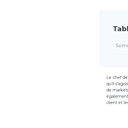
Tab
Som
Le chef de 
qu’il s’agi
de marketi
également t
client et l