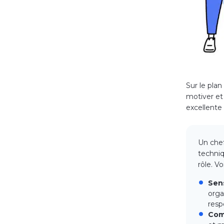
Sur le plan
motiver et
excellente 
Un chef
techniq
rôle. V
Sens
orga
resp
Com