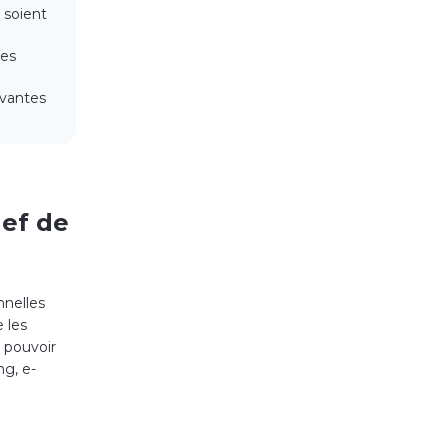
s soient
les
ovantes
hef de
nnelles
 les
 pouvoir
ng, e-