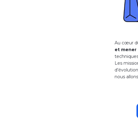
Au cœur du
et mener 
techniques 
Les missio
d’évolutio
nous allon