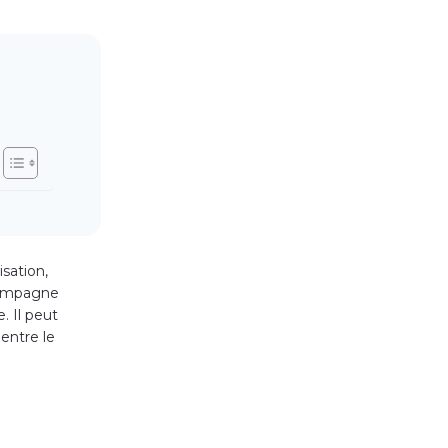
isation,
 campagne
. Il peut
 entre le