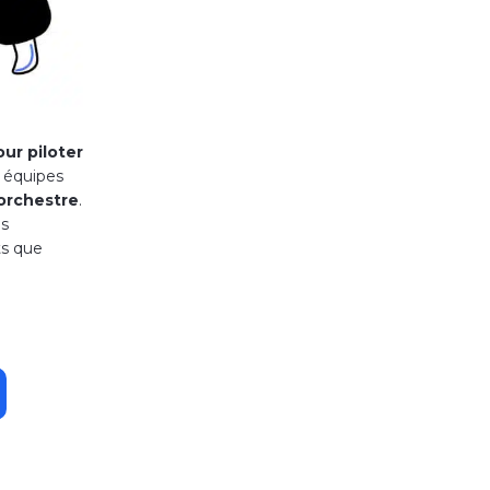
our piloter
s équipes
’orchestre
.
es
ts que