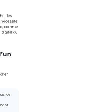
che des
t nécessite
rise, comme
 digital ou
d’un
 chef
cis, ce
ement