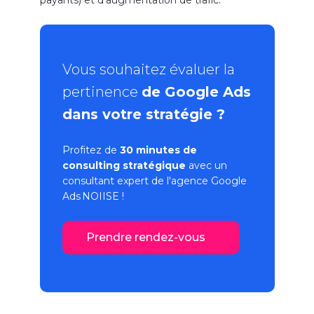
Vous souhaitez évaluer la
pertinence
de Google Ads
dans votre stratégie ?
Profitez de
30 minutes de
consulting stratégique
avec un
consultant expert de l'
agence Google
Ads
NOIISE !
Prendre rendez-vous