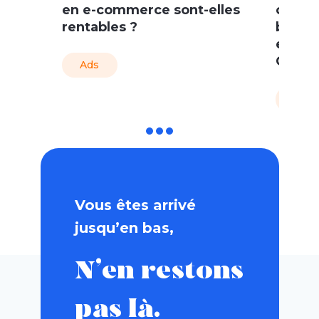
en e-commerce sont-elles
commer
rentables ?
bonne
explos
Googl
Ads
Ads
Vous êtes arrivé
jusqu’en bas,
N’en restons
pas là.