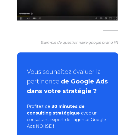
Exemple de questionnaire google brand lift
Vous souhaitez évaluer la
pertinence
de Google Ads
dans votre stratégie ?
Profitez de
30 minutes de
consulting stratégique
avec un
consultant expert de l'
agence Google
Ads
NOIISE !