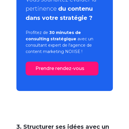
pertinence
du contenu
dans votre stratégie ?
Profitez de
30 minutes de
consulting stratégique
avec un
consultant expert de l'
agence de
content marketing
NOIISE !
Prendre rendez-vous
3. Structurer ses idées avec un