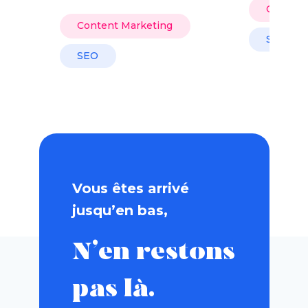
Content
Content Marketing
SEO
SEO
Vous êtes arrivé
jusqu’en bas,
N’en restons
pas là.