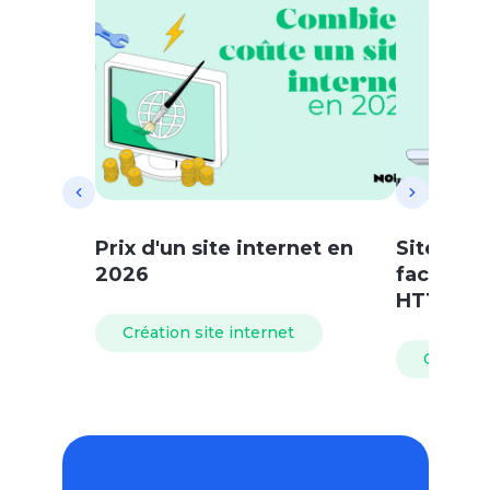
Prix d'un site internet en
Site non 
2026
facileme
HTTPS !
Création site internet
Création