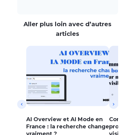
Aller plus loin avec d’autres
articles
AI Overview et AI Mode en
Comment 
France : la recherche change
prompts 
vraiment ?
visibilit