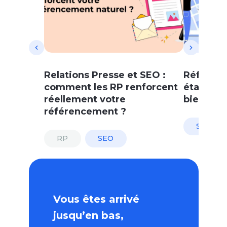
Relations Presse et SEO :
Référenc
comment les RP renforcent
étapes à 
réellement votre
bien visi
référencement ?
SEO
RP
SEO
Vous êtes arrivé
jusqu’en bas,