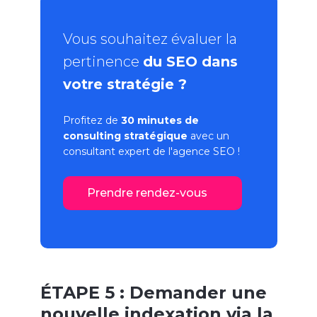
Vous souhaitez évaluer la
pertinence
du SEO dans
votre stratégie ?
Profitez de
30 minutes de
consulting stratégique
avec un
consultant expert de l'
agence SEO
!
Prendre rendez-vous
ÉTAPE 5 : Demander une
nouvelle indexation via la