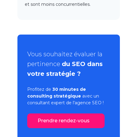
et sont moins concurrentielles.
Vous souhaitez évaluer la
pertinence
du SEO dans
votre stratégie ?
Profitez de
30 minutes de
consulting stratégique
avec un
consultant expert de l'
agence SEO
!
Prendre rendez-vous