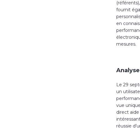
(référents)
fournit ég
personnalis
en connaiss
performanc
électroniq
mesures.
Analyse
Le 29 sept
un utilisat
performanc
vue unique 
direct aid
intéressan
réussie d’