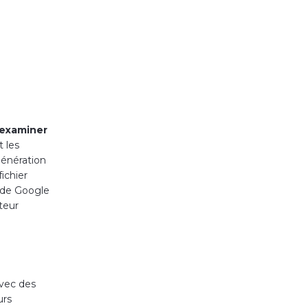
’examiner
t les
génération
ichier
e de Google
teur
.
avec des
urs