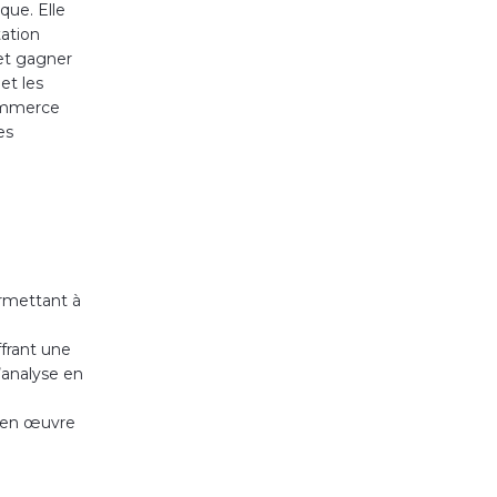
que. Elle
tation
 et gagner
et les
commerce
es
ermettant à
frant une
L’analyse en
e en œuvre