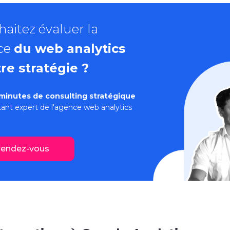
aitez évaluer la
ce
du web analytics
re stratégie ?
minutes de consulting stratégique
ant expert de l'
agence web analytics
rendez-vous