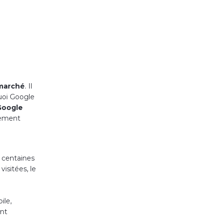
 marché
. Il
quoi Google
Google
nement
s centaines
visitées, le
ile,
ent