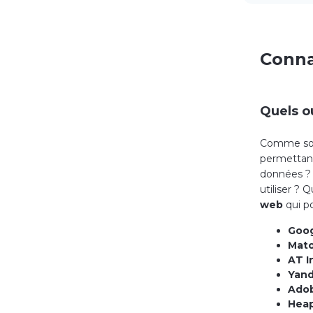
Connaî
Quels o
Comme souv
permettant 
données ? L
utiliser ? 
web
qui po
Goog
Mat
AT I
Yand
Adob
Hea