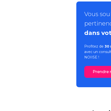
Vous souh
pertinen
dans vot
Profitez de
30 
avec un consult
NOIISE !
Prendre 