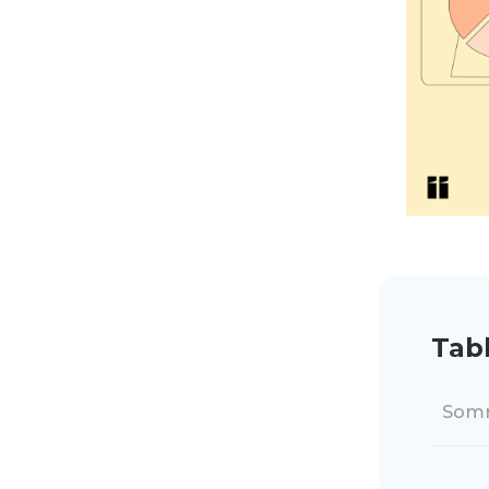
Tab
Som