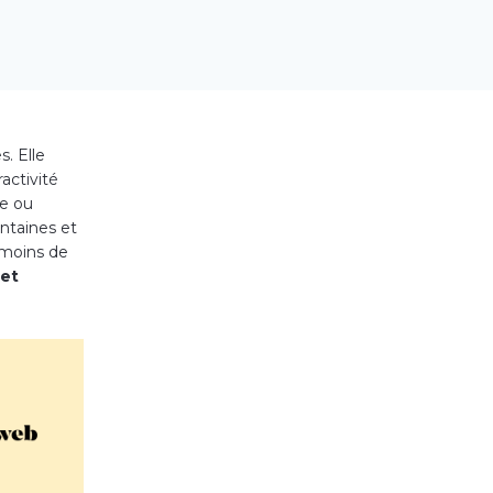
s. Elle
activité
ve ou
entaines et
 moins de
 et