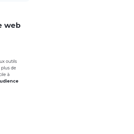
te web
x outils
e plus de
ile à
’audience