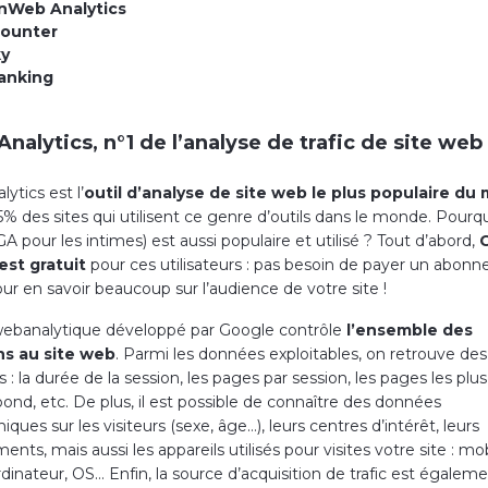
Web Analytics
ounter
ky
anking
nalytics, n°1 de l’analyse de trafic de site web
ytics est l’
outil d’analyse de site web le plus populaire du
5% des sites qui utilisent ce genre d’outils dans le monde. Pour
GA pour les intimes) est aussi populaire et utilisé ? Tout d’abord,
est gratuit
pour ces utilisateurs : pas besoin de payer un abon
ur en savoir beaucoup sur l’audience de votre site !
 webanalytique développé par Google contrôle
l’ensemble des
s au site web
. Parmi les données exploitables, on retrouve de
s : la durée de la session, les pages par session, les pages les plus 
ond, etc. De plus, il est possible de connaître des données
ues sur les visiteurs (sexe, âge…), leurs centres d’intérêt, leurs
ts, mais aussi les appareils utilisés pour visites votre site : mob
rdinateur, OS… Enfin, la source d’acquisition de trafic est égalem