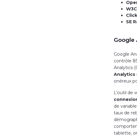
Open
W3C
Clic
SE R
Google A
Google Anal
contrôle 8
Analytics (
Analytics 
onéreux po
L’outil de
connexion
de variable
taux de reb
démographiq
comportemen
tablette, o