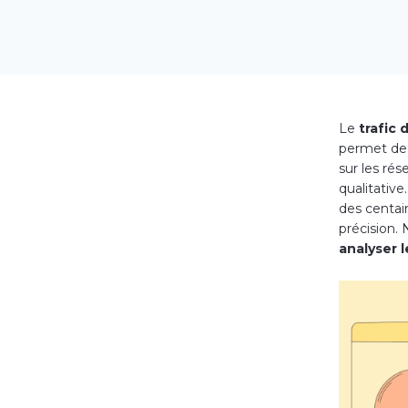
Le
trafic
permet de m
sur les rés
qualitative
des centai
précision.
analyser l