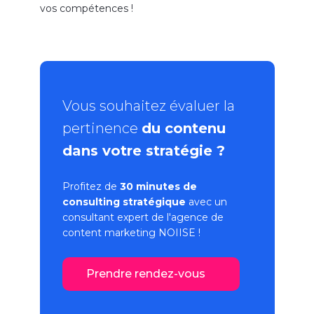
vos compétences !
Vous souhaitez évaluer la
pertinence
du contenu
dans votre stratégie ?
Profitez de
30 minutes de
consulting stratégique
avec un
consultant expert de l'
agence de
content marketing
NOIISE !
Prendre rendez-vous