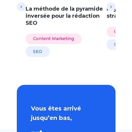
La méthode de la pyramide
Paywall 
inversée pour la rédaction
stratégi
SEO
Content
Content Marketing
SEO
SEO
Vous êtes arrivé
jusqu’en bas,