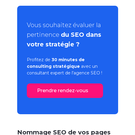
Vous souhaitez évaluer la
pertinence
du SEO dans
votre stratégie ?
Profitez de
30 minutes de
consulting stratégique
avec un
consultant expert de l'
agence SEO
!
Prendre rendez-vous
Nommage SEO de vos pages